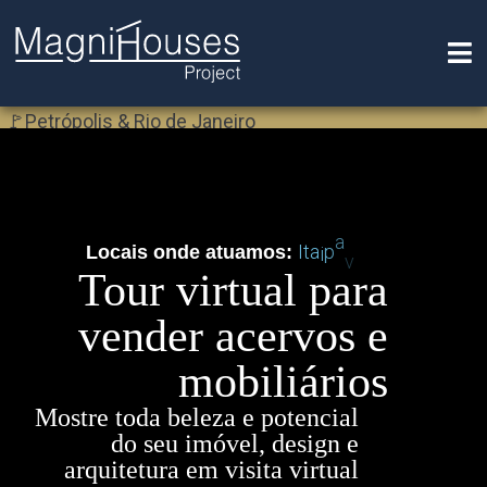
🚩Petrópolis & Rio de Janeiro
J
R
a
p
I
t
a
i
a
v
-
Locais
onde
atuamos:
Tour virtual para
vender acervos e
mobiliários
Mostre toda beleza e potencial
do seu imóvel, design e
arquitetura em visita virtual